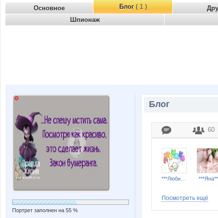
Блог
( 1 )
Основное
Др
Шпионаж
Блог
60
***Любимка***
***Яна**
Посмотреть ещё
Портрет заполнен на 55 %