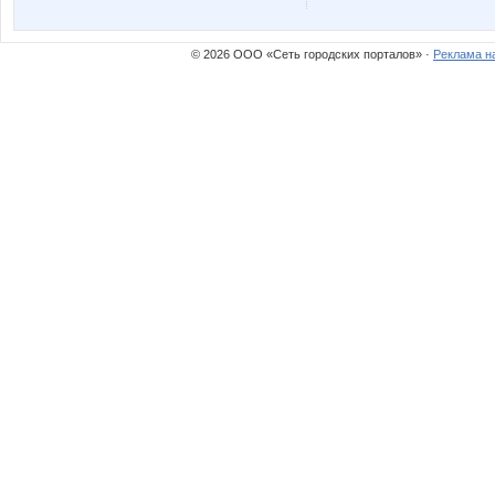
Richardia
Simens
© 2026 ООО «Сеть городских порталов» ·
Реклама н
Tupperwarenn
Vinogra
avt-nat
azaliya
gorjulval
honey9
karina-kiss
katrysy