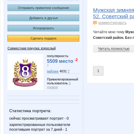
B00lka
Big
Отправить приватное сообщение
Мужская зимняя 
52. Советский 
Добавить в друзья
комментировать
Игнорировать
FONIKA
Forseti
Читайте мою тему
Мужс
Советский район. Без
Сделать подарок
Совместная покупка: взрослый
Читать полностью
Koshkakrol
LAMYR8
популярность:
-2
5509 место
↓
1
рейтинг
4031
?
Привилегированный
MACKOTT
MamaN
пользователь
8
уровня
Nice-looking
Ny
Статистика портрета:
сейчас просматривают портрет - 0
зарегистрированные пользователи
посетившие портрет за 7 дней - 1